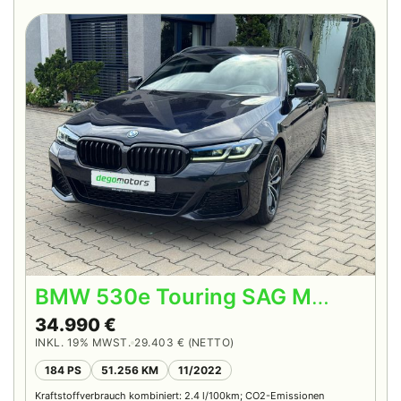
BMW 530e Touring SAG M
Sport PRO*LASER*HEAD UP*
34.990 €
INKL. 19% MWST.
29.403 € (NETTO)
184 PS
51.256 KM
11/2022
Kraftstoffverbrauch kombiniert: 2.4 l/100km; CO2-Emissionen