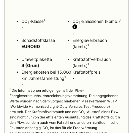
1
1
CO₂-Klasse
CO₂-Emissionen (komb.)
-
-
Schadstoffklasse
Energieverbrauch
1
EURO6D
(komb.)
-
Umweltplakette
Kraftstoffverbrauch
1
4 (Grün)
(komb.)
Energiekosten bei 15.000
Kraftstoffpreis
1
-
km Jahresfahrleistung
-
1
Die Informationen erfolgen gemäß der Pkw-
Energieverbrauchskennzeichnungsverordnung. Die angegebenen
Werte wurden nach dem vorgeschriebenen Messverfahren WLTP
(Worldwide Harmonised Light-Duty Vehicles Test Procedure)
ermittelt. Der Kraftstoffverbrauch und der CO₂-Ausstoß eines Pkw
sind nicht nur von der effizienten Ausnutzung des Kraftstoffs durch
den Pkw, sondern auch vom Fahrstil und anderen nichttechnischen
Faktoren abhängig. CO₂ ist das für die Erderwärmung